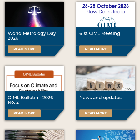
World Metrology Day
61st CIML Meeting
2026
READ MORE
READ MORE
OIML Bulletin - 2026
News and updates
No. 2
READ MORE
READ MORE