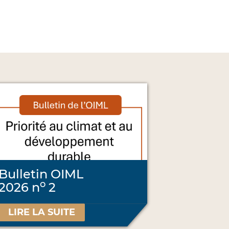
Bulletin OIML
o
2026 n
2
LIRE LA SUITE