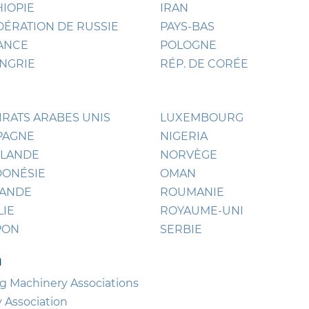
HIOPIE
IRAN
DÉRATION DE RUSSIE
PAYS-BAS
ANCE
POLOGNE
NGRIE
RÉP. DE CORÉE
IRATS ARABES UNIS
LUXEMBOURG
PAGNE
NIGERIA
NLANDE
NORVÈGE
DONÉSIE
OMAN
LANDE
ROUMANIE
LIE
ROYAUME-UNI
PON
SERBIE
n
g Machinery Associations
 Association