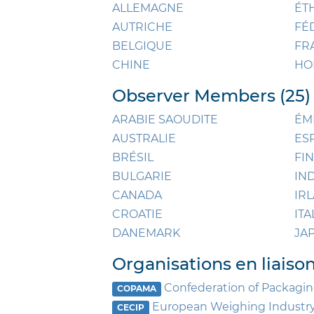
ALLEMAGNE
ÉT
AUTRICHE
FÉ
BELGIQUE
FR
CHINE
HO
Observer Members (25)
ARABIE SAOUDITE
ÉM
AUSTRALIE
ES
BRÉSIL
FI
BULGARIE
IN
CANADA
IR
CROATIE
ITA
DANEMARK
JA
Organisations en liaiso
Confederation of Packagin
COPAMA
European Weighing Industry
CECIP