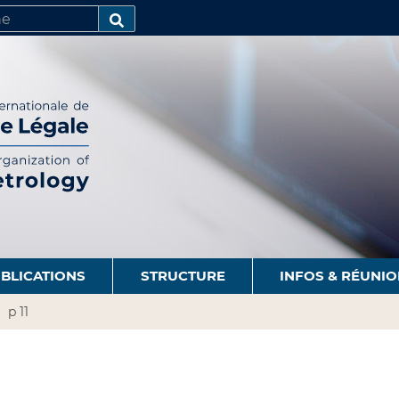
R
AVANCÉE…
BLICATIONS
STRUCTURE
INFOS & RÉUNI
p 11