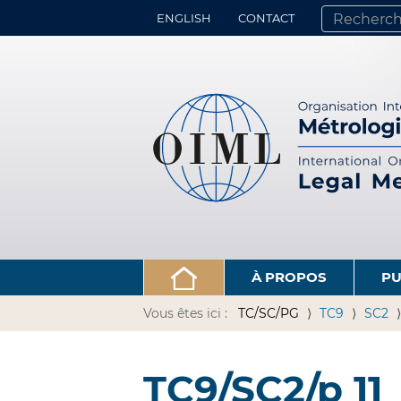
ENGLISH
CONTACT
CHERCHER PA
RECHERCHE 
À PROPOS
PU
Vous êtes ici :
TC/SC/PG
TC9
SC2
TC9/SC2/p 11