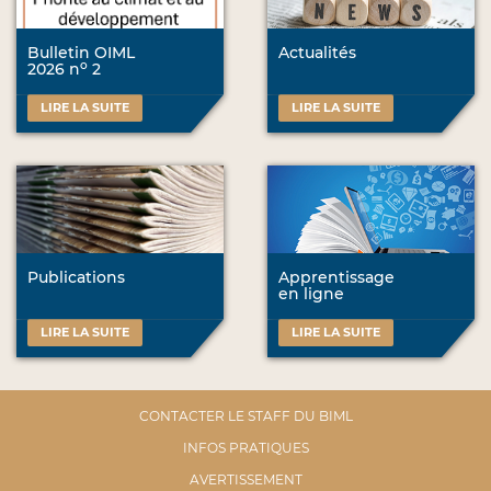
Bulletin OIML
Actualités
o
2026 n
2
LIRE LA SUITE
LIRE LA SUITE
Publications
Apprentissage
en ligne
LIRE LA SUITE
LIRE LA SUITE
CONTACTER LE STAFF DU BIML
INFOS PRATIQUES
AVERTISSEMENT