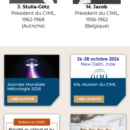
J. Stulla-Götz
M. Jacob
Président du CIML,
Président du CIML,
1962-1968
1956-1962
(Autriche)
(Belgique)
Journée Mondiale
61e réunion du CIML
Métrologie 2026
LIRE LA SUITE
LIRE LA SUITE