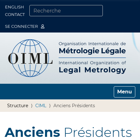
ENGLISH
Togg
CONTACT
CHERCHER PAR
RECHERCHE AVANCÉE…
SE CONNECTER
Toggle n
Structure
CIML
Anciens Présidents
Anciens
Présidents