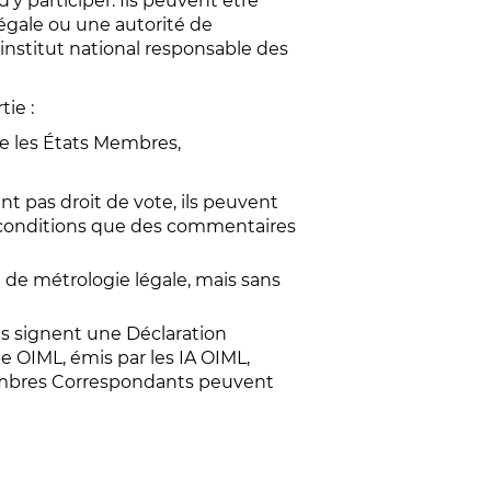
y participer. Ils peuvent être
égale ou une autorité de
institut national responsable des
ie :
ue les États Membres,
nt pas droit de vote, ils peuvent
 conditions que des commentaires
 de métrologie légale, mais sans
és signent une Déclaration
pe OIML, émis par les IA OIML,
Membres Correspondants peuvent