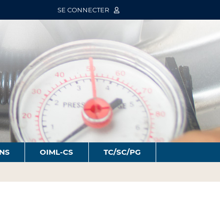
SE CONNECTER
ONS
OIML-CS
TC/SC/PG