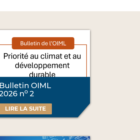
Bulletin OIML
o
2026 n
2
LIRE LA SUITE