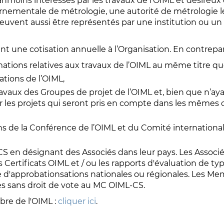
moins intéressés par les travaux de l’OIML et désireux d’
rnementale de métrologie, une autorité de métrologie l
uvent aussi être représentés par une institution ou un 
une cotisation annuelle à l’Organisation. En contrepart
rmations relatives aux travaux de l’OIML au même titre q
cations de l’OIML,
avaux des Groupes de projet de l’OIML et, bien que n’aya
 les projets qui seront pris en compte dans les mêmes
ns de la Conférence de l’OIML et du Comité international
-CS en désignant des Associés dans leur pays. Les Associ
s Certificats OIML et / ou les rapports d'évaluation de ty
 d'approbationsations nationales ou régionales. Les 
s sans droit de vote au MC OIML-CS.
re de l'OIML :
cliquer ici
.