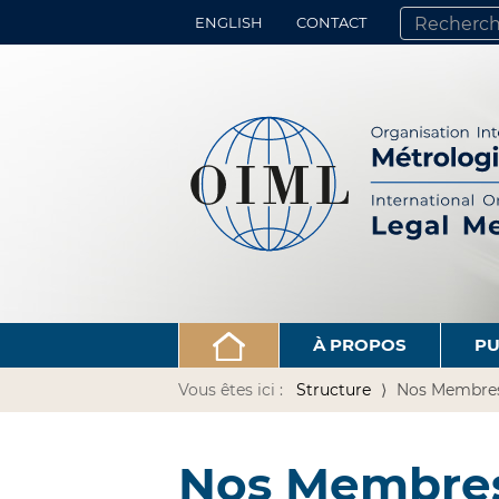
ENGLISH
CONTACT
CHERCHER PA
RECHERCHE 
À PROPOS
PU
Vous êtes ici :
Structure
Nos Membre
Nos Membre