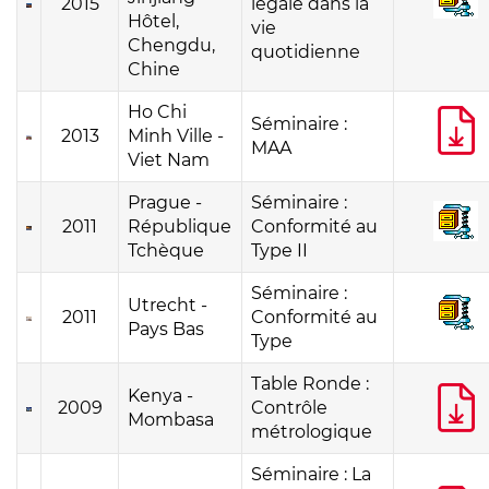
2015
légale dans la
Hôtel,
vie
Chengdu,
quotidienne
Chine
Ho Chi
Séminaire :
2013
Minh Ville -
MAA
Viet Nam
Prague -
Séminaire :
2011
République
Conformité au
Tchèque
Type II
Séminaire :
Utrecht -
2011
Conformité au
Pays Bas
Type
Table Ronde :
Kenya -
2009
Contrôle
Mombasa
métrologique
Séminaire : La