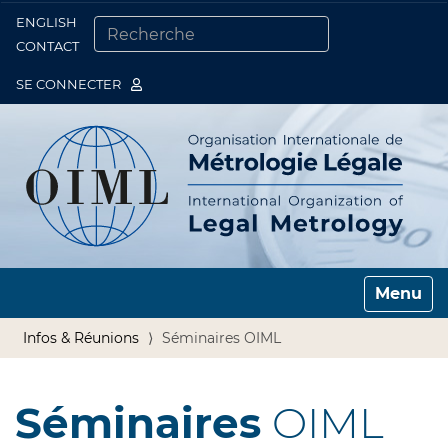
ENGLISH
Togg
CONTACT
CHERCHER PAR
RECHERCHE AVANCÉE…
SE CONNECTER
Toggle n
Infos & Réunions
Séminaires OIML
Séminaires
OIML