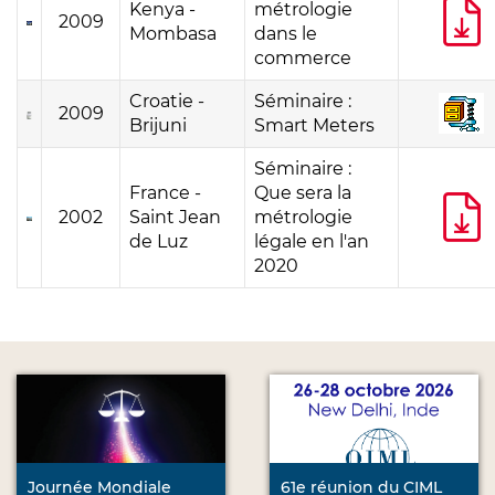
Kenya -
métrologie
2009
Mombasa
dans le
commerce
Croatie -
Séminaire :
2009
Brijuni
Smart Meters
Séminaire :
France -
Que sera la
2002
Saint Jean
métrologie
de Luz
légale en l'an
2020
Journée Mondiale
61e réunion du CIML