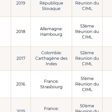
2019
République
Réunion du
Slovaque
CIML
53ème
Allemagne:
2018
Réunion du
Hambourg
CIML
Colombie:
52ème
2017
Carthagène des
Réunion du
Indes
CIML
51ème
France:
2016
Réunion du
Strasbourg
CIML
50ème
France:
2015
Réunion du