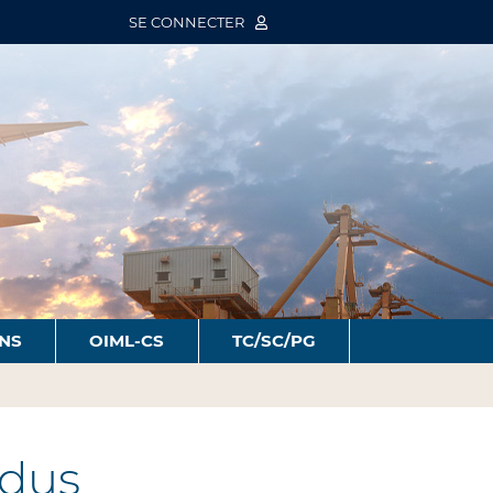
SE CONNECTER
ONS
OIML-CS
TC/SC/PG
ndus