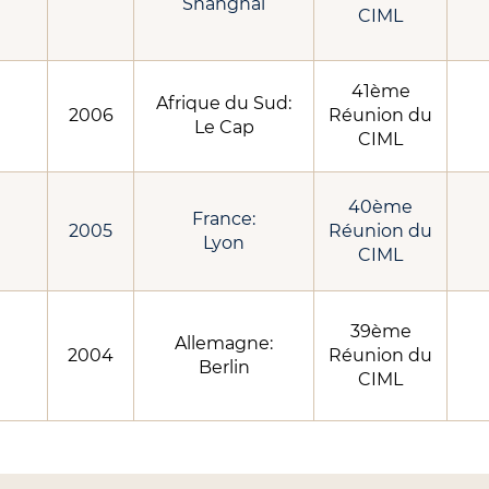
Shanghai
CIML
41ème
Afrique du Sud:
2006
Réunion du
Le Cap
CIML
40ème
France:
2005
Réunion du
Lyon
CIML
39ème
Allemagne:
2004
Réunion du
Berlin
CIML