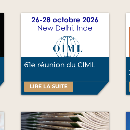
61e réunion du CIML
LIRE LA SUITE