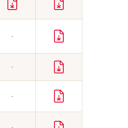
-
-
-
-