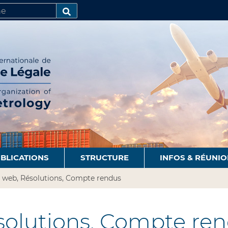
R
AVANCÉE…
BLICATIONS
STRUCTURE
INFOS & RÉUNI
s web, Résolutions, Compte rendus
olutions, Compte re