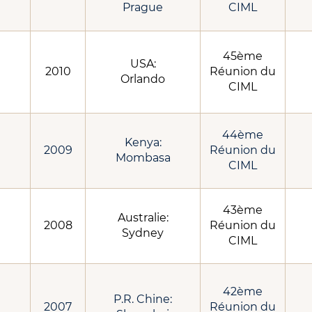
Prague
CIML
45ème
USA:
2010
Réunion du
Orlando
CIML
44ème
Kenya:
2009
Réunion du
Mombasa
CIML
43ème
Australie:
2008
Réunion du
Sydney
CIML
42ème
P.R. Chine:
2007
Réunion du