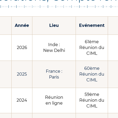
Année
Lieu
Evénement
61ème
Inde :
2026
Réunion du
New Delhi
CIML
60ème
France :
2025
Réunion du
Paris
CIML
59ème
Réunion
2024
Réunion du
en ligne
CIML