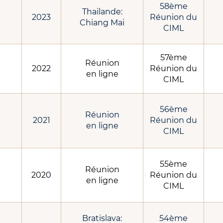
58ème
Thailande:
2023
Réunion du
Chiang Mai
CIML
57ème
Réunion
2022
Réunion du
en ligne
CIML
56ème
Réunion
2021
Réunion du
en ligne
CIML
55ème
Réunion
2020
Réunion du
en ligne
CIML
Bratislava:
54ème