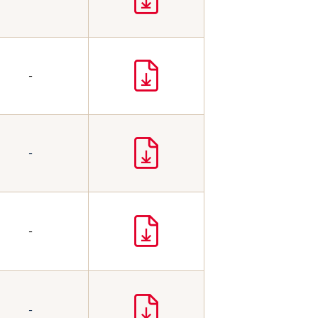
-
-
-
-