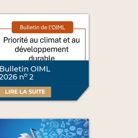
Bulletin OIML
o
2026 n
2
LIRE LA SUITE