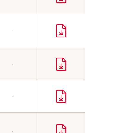
-
-
-
-