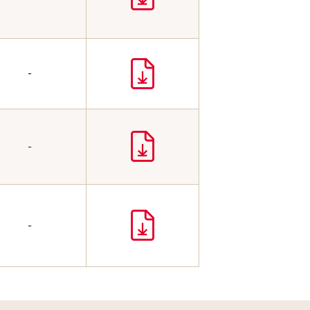
-
-
-