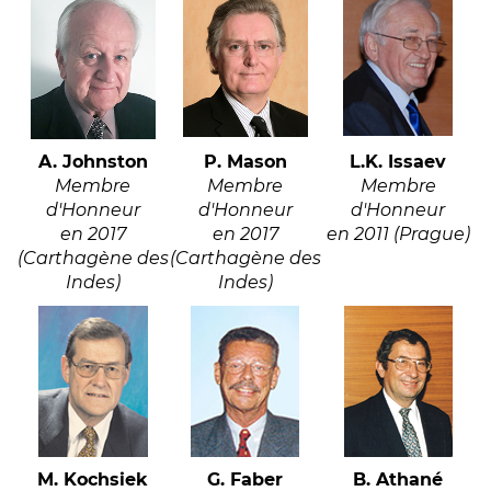
A. Johnston
P. Mason
L.K. Issaev
Membre
Membre
Membre
d'Honneur
d'Honneur
d'Honneur
en 2017
en 2017
en 2011 (Prague)
(Carthagène des
(Carthagène des
Indes)
Indes)
M. Kochsiek
G. Faber
B. Athané