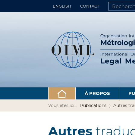
ENGLISH
CONTACT
CHERCHER PA
RECHERCHE 
À PROPOS
PU
Vous êtes ici :
Publications
Autres tr
Autres
traduc