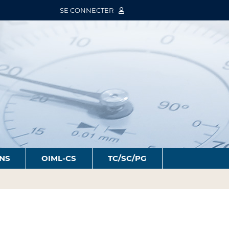
SE CONNECTER
ONS
OIML-CS
TC/SC/PG