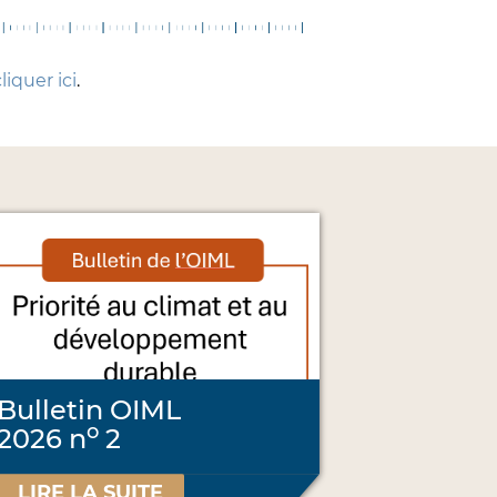
liquer ici
.
Bulletin OIML
o
2026 n
2
LIRE LA SUITE