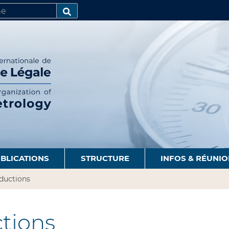
R
AVANCÉE…
BLICATIONS
STRUCTURE
INFOS & RÉUNI
aductions
tions