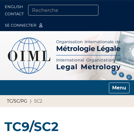
ENGLISH
Togg
CONTACT
CHERCHER PAR
RECHERCHE AVANCÉE…
SE CONNECTER
Toggle n
TC/SC/PG
SC2
TC9/SC2