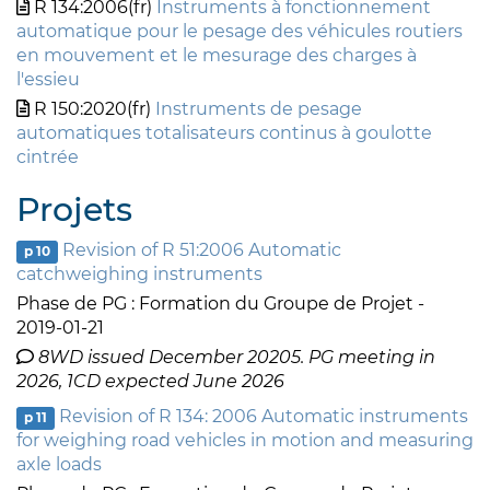
R 134:2006(fr)
Instruments à fonctionnement
automatique pour le pesage des véhicules routiers
en mouvement et le mesurage des charges à
l'essieu
R 150:2020(fr)
Instruments de pesage
automatiques totalisateurs continus à goulotte
cintrée
Projets
Revision of R 51:2006 Automatic
p 10
catchweighing instruments
Phase de PG : Formation du Groupe de Projet -
2019-01-21
8WD issued December 20205. PG meeting in
2026, 1CD expected June 2026
Revision of R 134: 2006 Automatic instruments
p 11
for weighing road vehicles in motion and measuring
axle loads