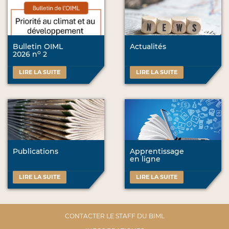
Bulletin OIML
Actualités
o
2026 n
2
LIRE LA SUITE
LIRE LA SUITE
Publications
Apprentissage
en ligne
LIRE LA SUITE
LIRE LA SUITE
CONTACTER LE STAFF DU BIML