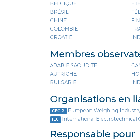
BELGIQUE
ÉT
BRÉSIL
FÉ
CHINE
FI
COLOMBIE
FR
CROATIE
IN
Membres observate
ARABIE SAOUDITE
CA
AUTRICHE
HO
BULGARIE
IN
Organisations en li
European Weighing Industry
CECIP
International Electrotechnica
IEC
Responsable pour