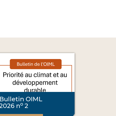
Bulletin OIML
o
2026 n
2