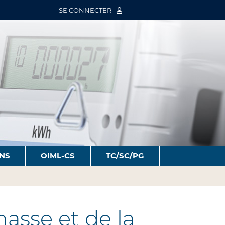
SE CONNECTER
ONS
OIML-CS
TC/SC/PG
asse et de la