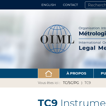
ENGLISH
CONTACT
CHERCHER PA
RECHERCHE 
À PROPOS
PU
Vous êtes ici :
TC/SC/PG
TC9
TC9
Instrumen