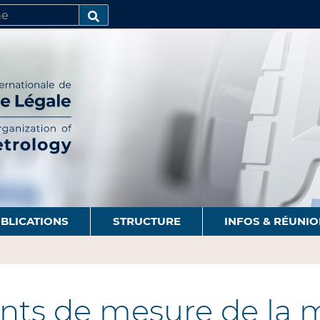
R
AVANCÉE…
BLICATIONS
STRUCTURE
INFOS & RÉUNI
ts de mesure de la m