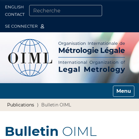
ENGLISH
Togg
CONTACT
CHERCHER PAR
RECHERCHE AVANCÉE…
SE CONNECTER
Toggle n
Publications
Bulletin OIML
Bulletin
OIML