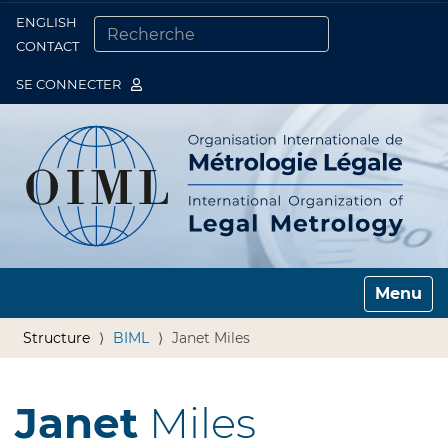
ENGLISH
Togg
CONTACT
CHERCHER PAR
RECHERCHE AVANCÉE…
SE CONNECTER
Toggle n
Structure
BIML
Janet Miles
Janet
Miles