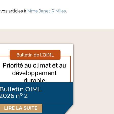
 vos articles à
Mme Janet R Miles
.
Bulletin OIML
o
2026 n
2
LIRE LA SUITE