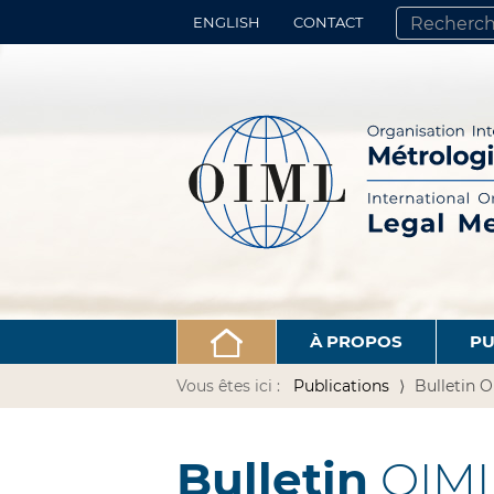
ENGLISH
CONTACT
CHERCHER PA
RECHERCHE 
À PROPOS
PU
Vous êtes ici :
Publications
Bulletin 
Bulletin
OIM