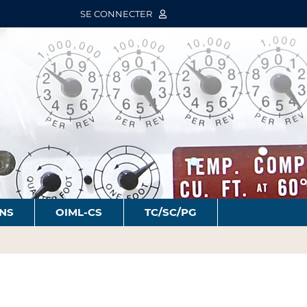
SE CONNECTER
ONS
OIML-CS
TC/SC/PG