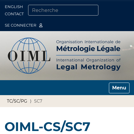
ENGLISH
Togg
CONTACT
CHERCHER PAR
RECHERCHE AVANCÉE…
SE CONNECTER
Toggle n
TC/SC/PG
SC7
OIML-CS/SC7