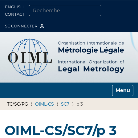
ENGLISH
Togg
CONTACT
CHERCHER PAR
RECHERCHE AVANCÉE…
SE CONNECTER
Toggle n
TC/SC/PG
OIML-CS
SC7
p 3
OIML-CS/SC7/p 3