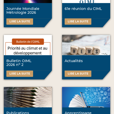
Journée Mondiale
61e réunion du CIML
Métrologie 2026
LIRE LA SUITE
LIRE LA SUITE
Bulletin OIML
Actualités
o
2026 n
2
LIRE LA SUITE
LIRE LA SUITE
Publications
Apprentissage