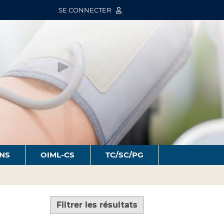
SE CONNECTER
ONS
OIML-CS
TC/SC/PG
Filtrer les résultats