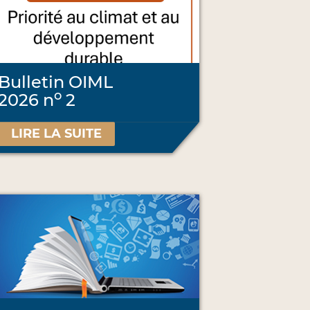
Bulletin OIML
o
2026 n
2
LIRE LA SUITE