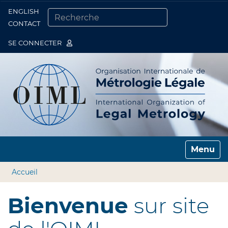
ENGLISH
Togg
CONTACT
CHERCHER PAR
RECHERCHE AVANCÉE…
SE CONNECTER
Toggle n
Accueil
Bienvenue
sur site