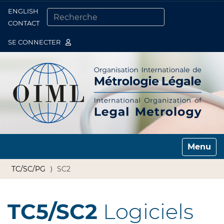
ENGLISH
Togg
CONTACT
CHERCHER PAR
RECHERCHE AVANCÉE…
SE CONNECTER
Toggle n
TC/SC/PG
SC2
TC5/SC2
Logiciels