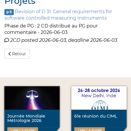
Projets
Revision of D 31: General requirements for
p 5
software controlled measuring instruments
Phase de PG : 2 CD distribué au PG pour
commentaire - 2026-06-03
2CD posted 2026-06-03, deadline 2026-06-03
Retour
Journée Mondiale
61e réunion du CIML
Métrologie 2026
LIRE LA SUITE
LIRE LA SUITE