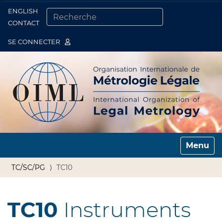
ENGLISH
Togg
CONTACT
CHERCHER PAR
RECHERCHE AVANCÉE…
SE CONNECTER
Toggle n
TC/SC/PG
TC10
TC10
Instruments