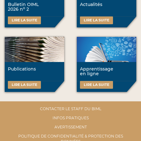
Bulletin OIML
Actualités
o
2026 n
2
LIRE LA SUITE
LIRE LA SUITE
Publications
Apprentissage
en ligne
LIRE LA SUITE
LIRE LA SUITE
CONTACTER LE STAFF DU BIML
INFOS PRATIQUES
AVERTISSEMENT
POLITIQUE DE CONFIDENTIALITÉ & PROTECTION DES