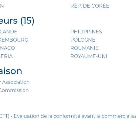
AN
RÉP. DE CORÉE
urs (15)
NLANDE
PHILIPPINES
XEMBOURG
POLOGNE
NACO
ROUMANIE
GERIA
ROYAUME-UNI
aison
 Association
l Commission
CTT) - Evaluation de la conformité avant la commerciali