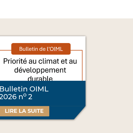
Bulletin OIML
o
2026 n
2
LIRE LA SUITE