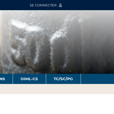
SE CONNECTER
ONS
OIML-CS
TC/SC/PG