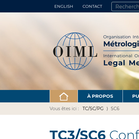
ENGLISH
CONTACT
CHERCHER PA
RECHERCHE 
À PROPOS
PU
Vous êtes ici :
TC/SC/PG
SC6
TC3/SC6
Conf