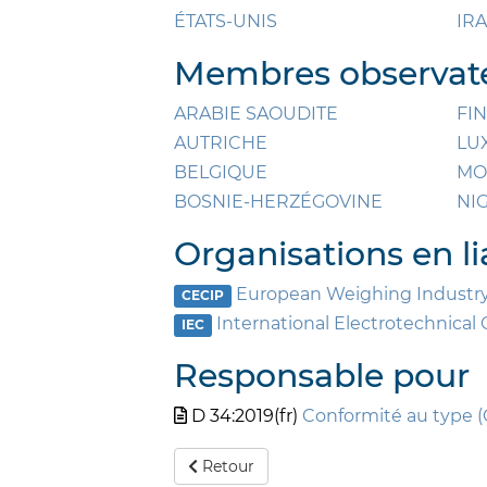
ÉTATS-UNIS
IR
Membres observate
ARABIE SAOUDITE
FI
AUTRICHE
LU
BELGIQUE
MO
BOSNIE-HERZÉGOVINE
NI
Organisations en li
European Weighing Industry
CECIP
International Electrotechnica
IEC
Responsable pour
D 34:2019(fr)
Conformité au type (
Retour