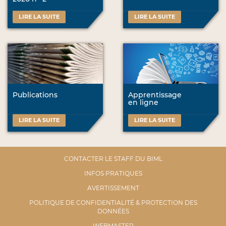
LIRE LA SUITE
LIRE LA SUITE
Publications
Apprentissage
en ligne
LIRE LA SUITE
LIRE LA SUITE
CONTACTER LE STAFF DU BIML
INFOS PRATIQUES
AVERTISSEMENT
POLITIQUE DE CONFIDENTIALITÉ & PROTECTION DES
DONNÉES
WEBMASTER