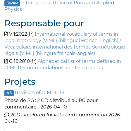
International Union of Pure and Applied
IUPAP
Physics
Responsable pour
V 1:2022(fr)
International vocabulary of terms in
legal metrology (VIML) (bilingual French-English) /
Vocabulaire international des termes de métrologie
légale (VIML) (bilingue français-anglais)
G 18:2010(fr)
Alphabetical list of terms defined in
OIML Recommendations and Documents
Projets
Revision of OIML G 18
p 3
Phase de PG : 2 CD distribué au PG pour
commentaire - 2026-04-10
2CD circulated for vote and comment on 2026-
04-10