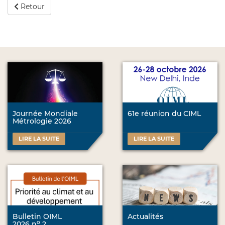
Retour
Journée Mondiale
61e réunion du CIML
Métrologie 2026
LIRE LA SUITE
LIRE LA SUITE
Bulletin OIML
Actualités
o
2026 n
2