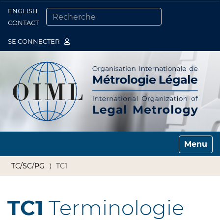
ENGLISH
Togg
CONTACT
CHERCHER PAR
RECHERCHE AVANCÉE…
SE CONNECTER
Toggle n
TC/SC/PG
TC1
TC1
Terminologie