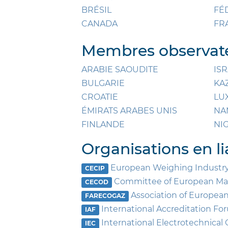
BRÉSIL
FÉ
CANADA
FR
Membres observate
ARABIE SAOUDITE
IS
BULGARIE
KA
CROATIE
LU
ÉMIRATS ARABES UNIS
NA
FINLANDE
NI
Organisations en li
European Weighing Industry
CECIP
Committee of European Man
CECOD
Association of Europea
FARECOGAZ
International Accreditation F
IAF
International Electrotechnica
IEC