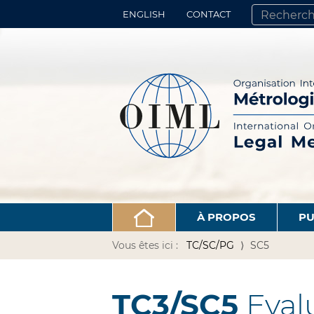
ENGLISH
CONTACT
CHERCHER PA
RECHERCHE 
À PROPOS
PU
Vous êtes ici :
TC/SC/PG
SC5
TC3/SC5
Eval