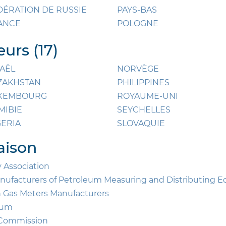
DÉRATION DE RUSSIE
PAYS-BAS
ANCE
POLOGNE
urs (17)
RAËL
NORVÈGE
ZAKHSTAN
PHILIPPINES
XEMBOURG
ROYAUME-UNI
MIBIE
SEYCHELLES
GERIA
SLOVAQUIE
aison
 Association
ufacturers of Petroleum Measuring and Distributing 
n Gas Meters Manufacturers
orum
l Commission