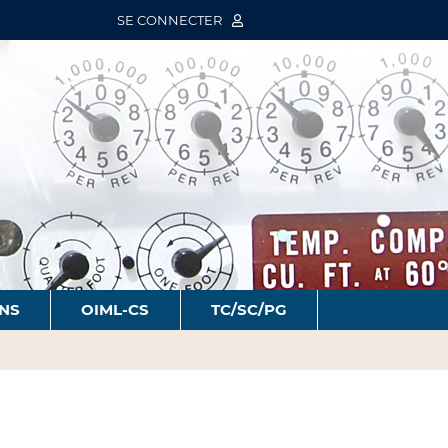
SE CONNECTER
ONS
OIML-CS
TC/SC/PG