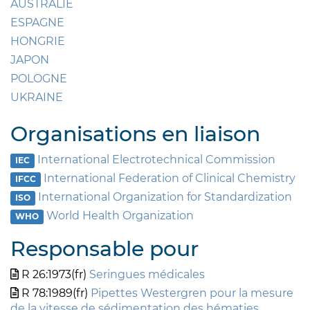
AUSTRALIE
ESPAGNE
HONGRIE
JAPON
POLOGNE
UKRAINE
Organisations en liaison
International Electrotechnical Commission
IEC
International Federation of Clinical Chemistry
IFCC
International Organization for Standardization
ISO
World Health Organization
WHO
Responsable pour
R 26:1973(fr)
Seringues médicales
R 78:1989(fr)
Pipettes Westergren pour la mesure
de la vitesse de sédimentation des hématies