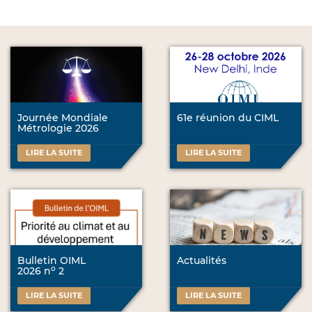
Journée Mondiale
61e réunion du CIML
Métrologie 2026
LIRE LA SUITE
LIRE LA SUITE
Bulletin OIML
Actualités
o
2026 n
2
LIRE LA SUITE
LIRE LA SUITE