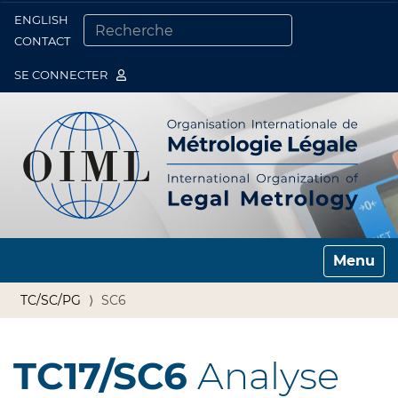
ENGLISH
Togg
CONTACT
CHERCHER PAR
RECHERCHE AVANCÉE…
SE CONNECTER
Toggle n
TC/SC/PG
SC6
TC17/SC6
Analyse