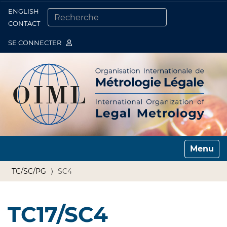
ENGLISH
Togg
CONTACT
CHERCHER PAR
RECHERCHE AVANCÉE…
SE CONNECTER
Toggle n
TC/SC/PG
SC4
TC17/SC4