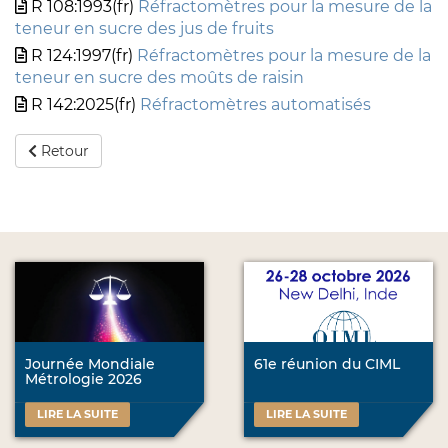
R 108:1993(fr)
Réfractomètres pour la mesure de la
teneur en sucre des jus de fruits
R 124:1997(fr)
Réfractomètres pour la mesure de la
teneur en sucre des moûts de raisin
R 142:2025(fr)
Réfractomètres automatisés
Retour
Journée Mondiale
61e réunion du CIML
Métrologie 2026
LIRE LA SUITE
LIRE LA SUITE