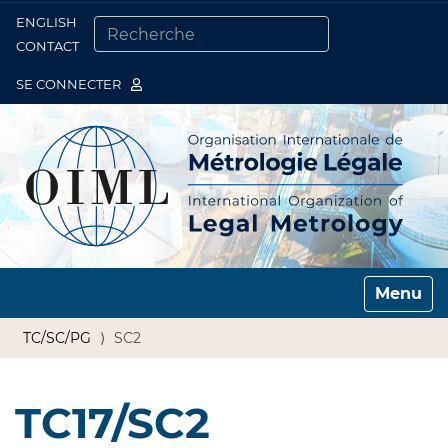
ENGLISH
Togg
CONTACT
CHERCHER PAR
RECHERCHE AVANCÉE…
SE CONNECTER
Toggle n
TC/SC/PG
SC2
TC17/SC2