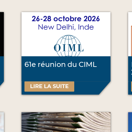
61e réunion du CIML
LIRE LA SUITE