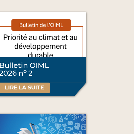
Bulletin OIML
o
2026 n
2
LIRE LA SUITE