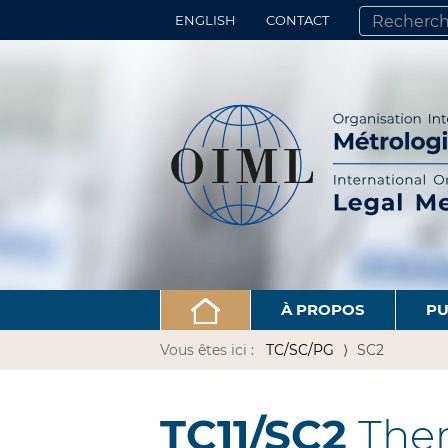
ENGLISH
CONTACT
CHERCHER PA
RECHERCHE 
À PROPOS
PU
Vous êtes ici :
TC/SC/PG
SC2
TC11/SC2
Ther