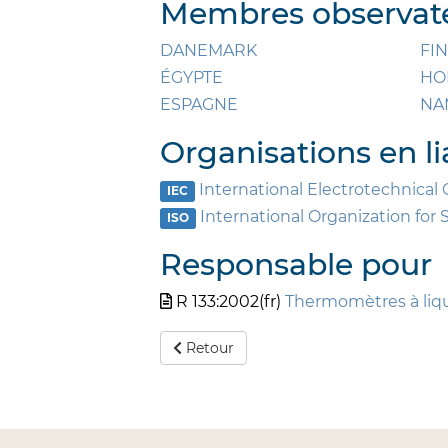
Membres observate
DANEMARK
FI
ÉGYPTE
HO
ESPAGNE
NA
Organisations en li
International Electrotechnica
IEC
International Organization for 
ISO
Responsable pour
R 133:2002(fr)
Thermomètres à liqu
Retour