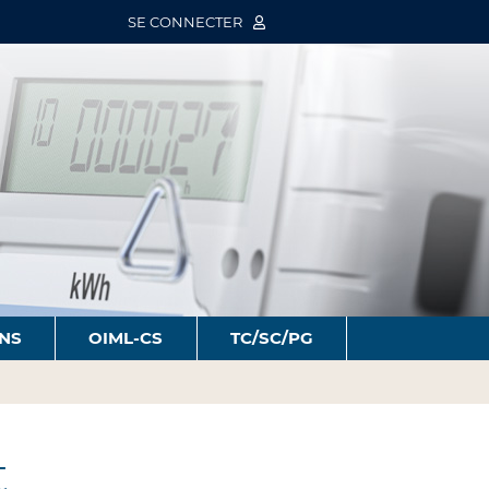
SE CONNECTER
ONS
OIML-CS
TC/SC/PG
t