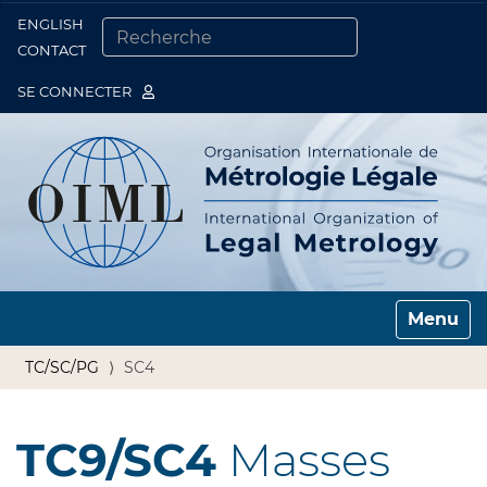
ENGLISH
Togg
CONTACT
CHERCHER PAR
RECHERCHE AVANCÉE…
SE CONNECTER
Toggle n
TC/SC/PG
SC4
TC9/SC4
Masses