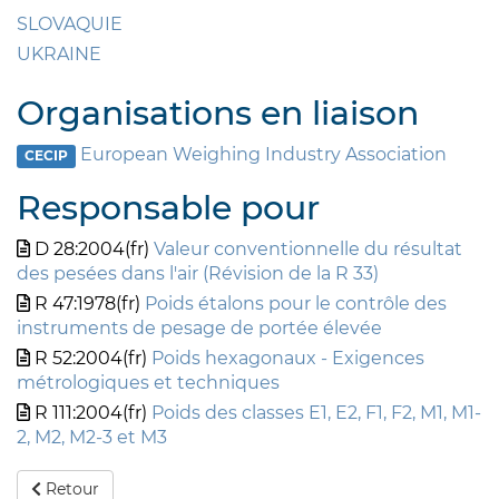
SLOVAQUIE
UKRAINE
Organisations en liaison
European Weighing Industry Association
CECIP
Responsable pour
D 28:2004(fr)
Valeur conventionnelle du résultat
des pesées dans l'air (Révision de la R 33)
R 47:1978(fr)
Poids étalons pour le contrôle des
instruments de pesage de portée élevée
R 52:2004(fr)
Poids hexagonaux - Exigences
métrologiques et techniques
R 111:2004(fr)
Poids des classes E1, E2, F1, F2, M1, M1-
2, M2, M2-3 et M3
Retour