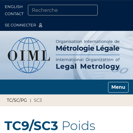
ENGLISH
Togg
CONTACT
CHERCHER PAR
RECHERCHE AVANCÉE…
SE CONNECTER
Toggle n
TC/SC/PG
SC3
TC9/SC3
Poids