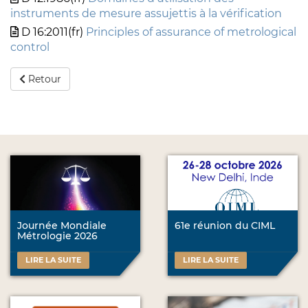
instruments de mesure assujettis à la vérification
D 16:2011(fr)
Principles of assurance of metrological
control
Retour
Journée Mondiale
61e réunion du CIML
Métrologie 2026
LIRE LA SUITE
LIRE LA SUITE