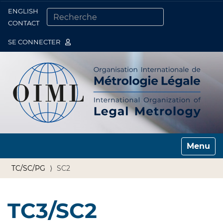
ENGLISH
Togg
CONTACT
CHERCHER PAR
RECHERCHE AVANCÉE…
SE CONNECTER
Toggle n
TC/SC/PG
SC2
TC3/SC2