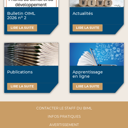
Bulletin OIML
Actualités
o
2026 n
2
LIRE LA SUITE
LIRE LA SUITE
Publications
Apprentissage
en ligne
LIRE LA SUITE
LIRE LA SUITE
CONTACTER LE STAFF DU BIML
INFOS PRATIQUES
AVERTISSEMENT