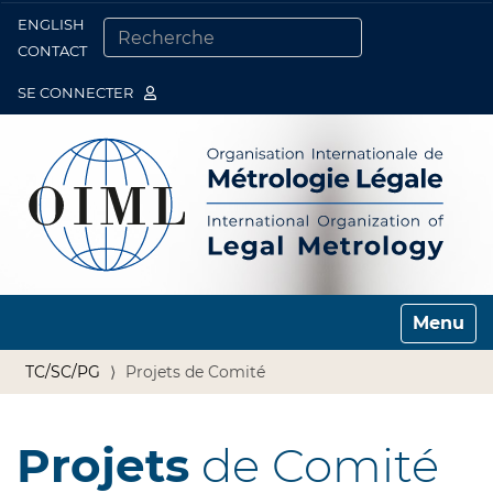
ENGLISH
Togg
CONTACT
CHERCHER PAR
RECHERCHE AVANCÉE…
SE CONNECTER
Toggle n
TC/SC/PG
Projets de Comité
Projets
de Comité