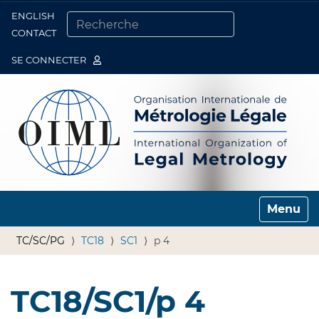
ENGLISH
Togg
CONTACT
CHERCHER PAR
RECHERCHE AVANCÉE…
SE CONNECTER
Toggle n
TC/SC/PG
TC18
SC1
p 4
TC18/SC1/p 4