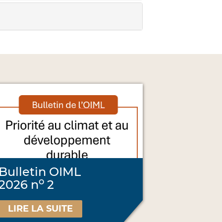
Bulletin OIML
o
2026 n
2
LIRE LA SUITE