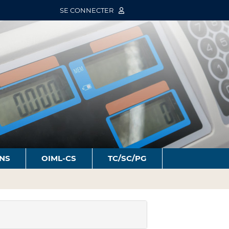
SE CONNECTER
ONS
OIML-CS
TC/SC/PG