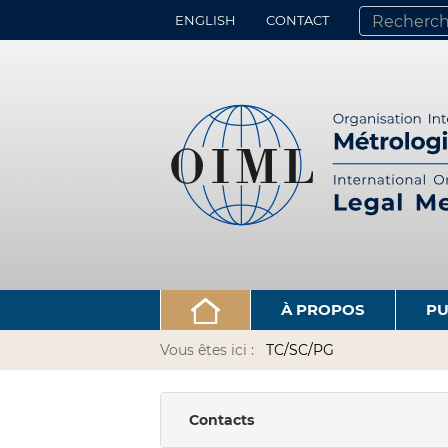
ENGLISH
CONTACT
CHERCHER PA
RECHERCHE 
À PROPOS
PU
Vous êtes ici :
TC/SC/PG
Contacts