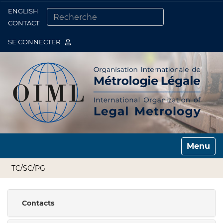
ENGLISH
Togg
CONTACT
CHERCHER PAR
RECHERCHE AVANCÉE…
SE CONNECTER
Toggle n
TC/SC/PG
Contacts