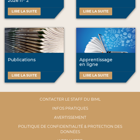
2026 n
2
LIRE LA SUITE
LIRE LA SUITE
Publications
Apprentissage
en ligne
LIRE LA SUITE
LIRE LA SUITE
CONTACTER LE STAFF DU BIML
INFOS PRATIQUES
AVERTISSEMENT
POLITIQUE DE CONFIDENTIALITÉ & PROTECTION DES
DONNÉES