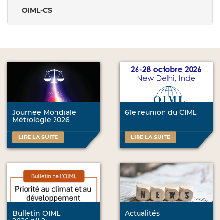
OIML-CS
Journée Mondiale
61e réunion du CIML
Métrologie 2026
LIRE LA SUITE
LIRE LA SUITE
Bulletin OIML
Actualités
o