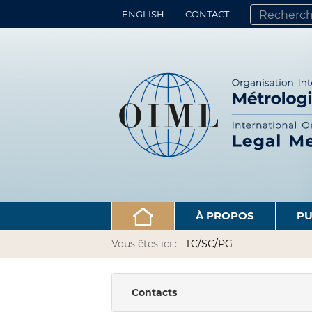
ENGLISH
CONTACT
CHERCHER PA
RECHERCHE 
À PROPOS
PU
Vous êtes ici :
TC/SC/PG
Contacts