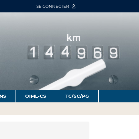
SE CONNECTER
ONS
OIML-CS
TC/SC/PG