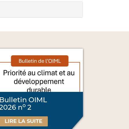
Bulletin OIML
o
2026 n
2
LIRE LA SUITE