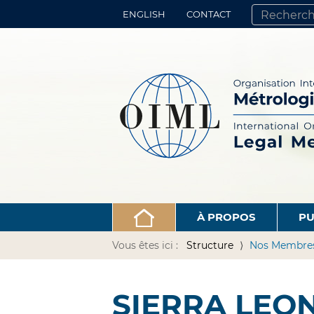
ENGLISH
CONTACT
CHERCHER PA
RECHERCHE 
À PROPOS
PU
Vous êtes ici :
Structure
Nos Membre
SIERRA LEO