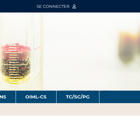
SE CONNECTER
ONS
OIML-CS
TC/SC/PG