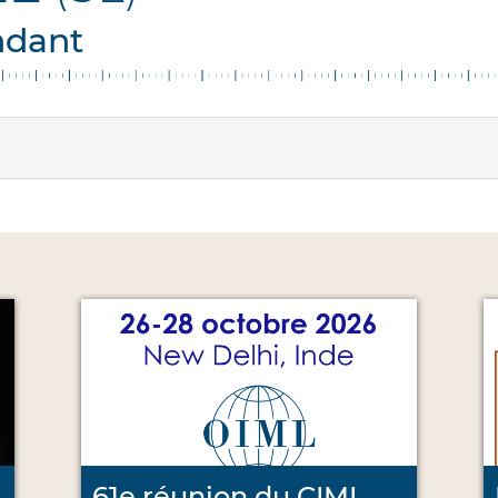
ndant
61e réunion du CIML