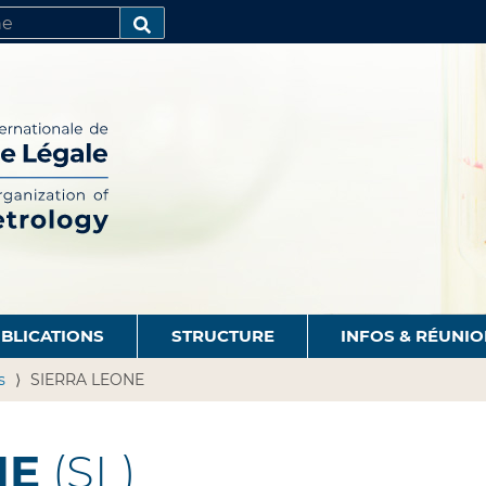
R
AVANCÉE…
BLICATIONS
STRUCTURE
INFOS & RÉUNI
s
SIERRA LEONE
NE
(SL)