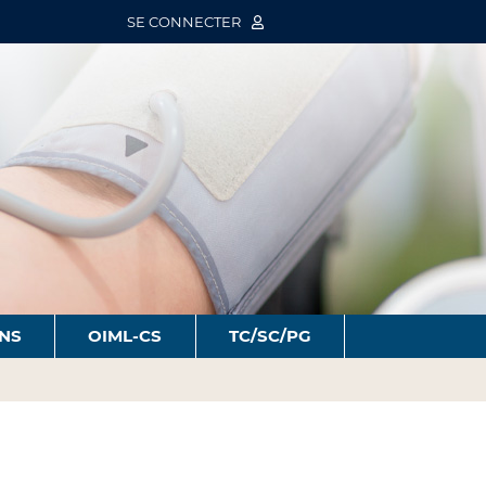
SE CONNECTER
ONS
OIML-CS
TC/SC/PG