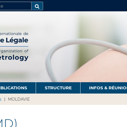
R
AVANCÉE…
BLICATIONS
STRUCTURE
INFOS & RÉUNI
s
MOLDAVIE
MD)