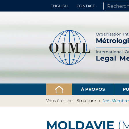
ENGLISH
CONTACT
CHERCHER PA
RECHERCHE 
À PROPOS
PU
Vous êtes ici :
Structure
Nos Membre
MOLDAVIE
(