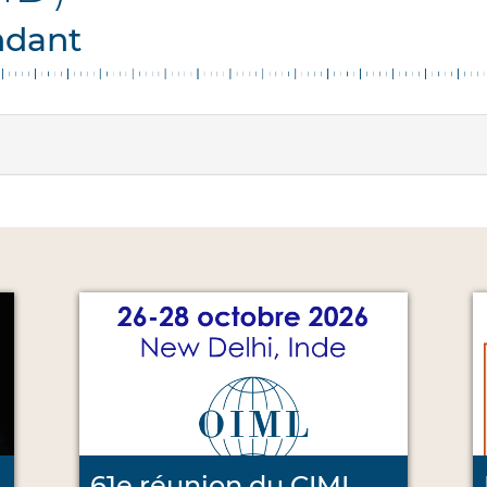
ndant
61e réunion du CIML