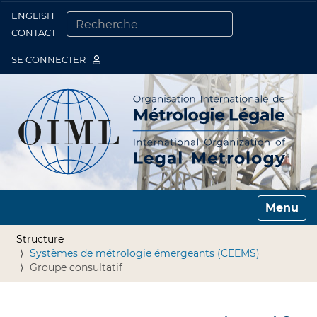
ENGLISH
Togg
CONTACT
CHERCHER PAR
RECHERCHE AVANCÉE…
SE CONNECTER
Toggle n
Structure
Systèmes de métrologie émergeants (CEEMS)
Groupe consultatif