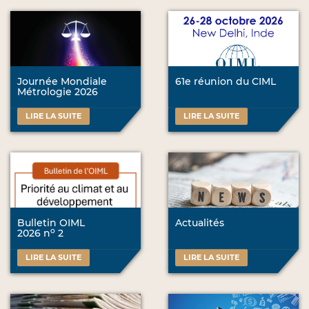
Journée Mondiale
61e réunion du CIML
Métrologie 2026
LIRE LA SUITE
LIRE LA SUITE
Bulletin OIML
Actualités
o
2026 n
2
LIRE LA SUITE
LIRE LA SUITE