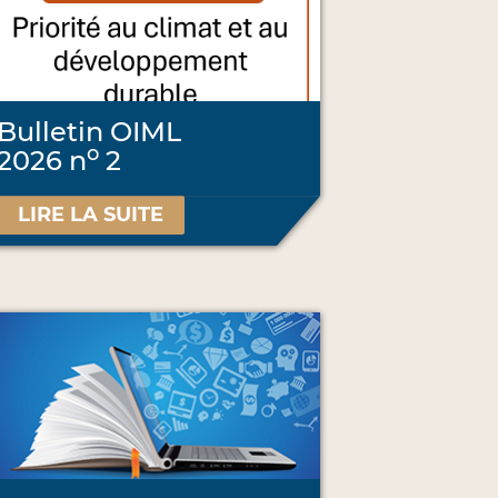
Bulletin OIML
o
2026 n
2
LIRE LA SUITE