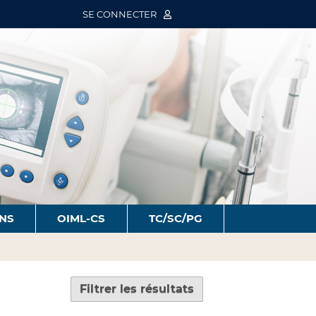
SE CONNECTER
ONS
OIML-CS
TC/SC/PG
Filtrer les résultats