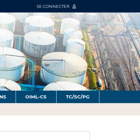
SE CONNECTER
ONS
OIML-CS
TC/SC/PG