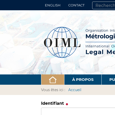
ENGLISH
CONTACT
CHERCHER PA
RECHERCHE 
À PROPOS
PU
Vous êtes ici :
Accueil
Identifiant