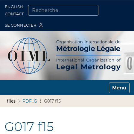
ENGLISH
Togg
CONTACT
CHERCHER PAR
RECHERCHE AVANCÉE…
SE CONNECTER
Toggle n
files
PDF_G
G017 f15
G017 f15