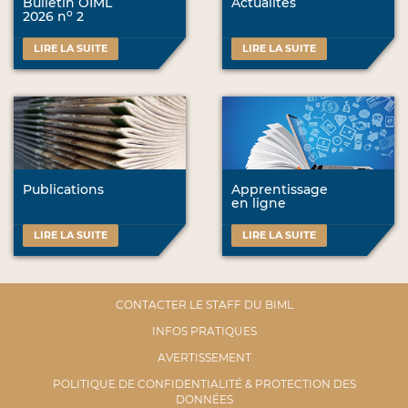
Bulletin OIML
Actualités
o
2026 n
2
LIRE LA SUITE
LIRE LA SUITE
Publications
Apprentissage
en ligne
LIRE LA SUITE
LIRE LA SUITE
CONTACTER LE STAFF DU BIML
INFOS PRATIQUES
AVERTISSEMENT
POLITIQUE DE CONFIDENTIALITÉ & PROTECTION DES
DONNÉES