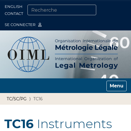
ENGLISH
Togg
CONTACT
CHERCHER PAR
RECHERCHE AVANCÉE…
SE CONNECTER
Toggle n
TC/SC/PG
TC16
TC16
Instruments