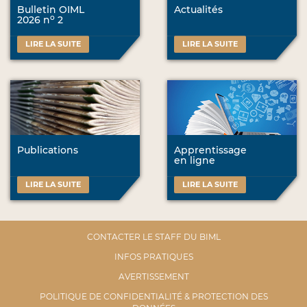
Bulletin OIML
Actualités
o
2026 n
2
LIRE LA SUITE
LIRE LA SUITE
Publications
Apprentissage
en ligne
LIRE LA SUITE
LIRE LA SUITE
CONTACTER LE STAFF DU BIML
INFOS PRATIQUES
AVERTISSEMENT
POLITIQUE DE CONFIDENTIALITÉ & PROTECTION DES