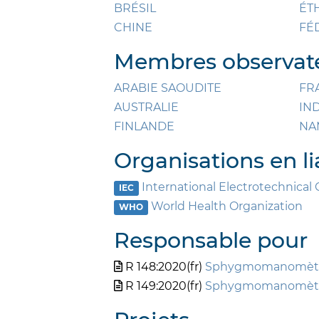
BRÉSIL
ÉT
CHINE
FÉ
Membres observateu
ARABIE SAOUDITE
FR
AUSTRALIE
IN
FINLANDE
NA
Organisations en li
International Electrotechnica
IEC
World Health Organization
WHO
Responsable pour
R 148:2020(fr)
Sphygmomanomètres
R 149:2020(fr)
Sphygmomanomètres