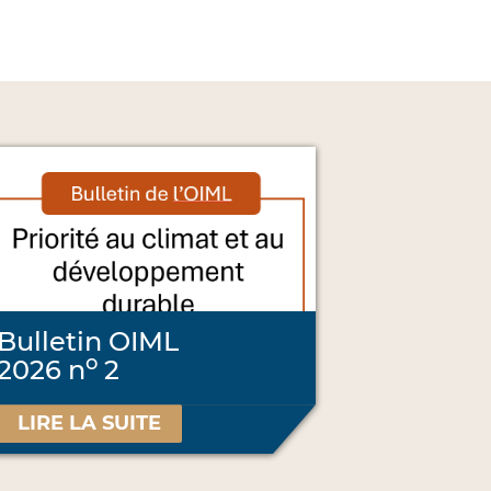
Bulletin OIML
o
2026 n
2
LIRE LA SUITE