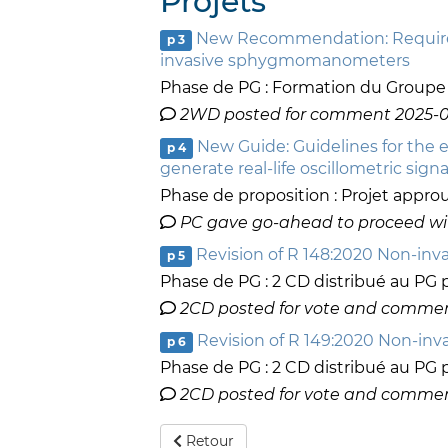
Projets
New Recommendation: Requireme
p 3
invasive sphygmomanometers
Phase de PG : Formation du Groupe d
2WD posted for comment 2025-06
New Guide: Guidelines for the
p 4
generate real-life oscillometric signa
Phase de proposition : Projet appro
PC gave go-ahead to proceed wi
Revision of R 148:2020 Non-
p 5
Phase de PG : 2 CD distribué au PG
2CD posted for vote and comment
Revision of R 149:2020 Non-
p 6
Phase de PG : 2 CD distribué au PG
2CD posted for vote and comment
Retour