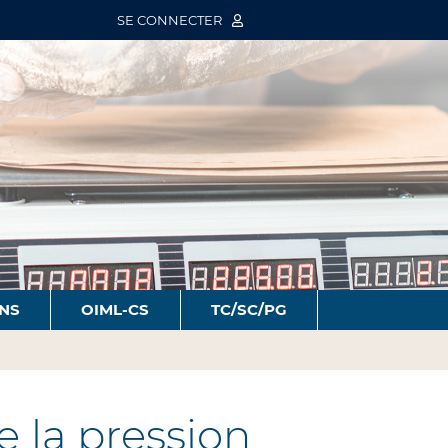
SE CONNECTER
ONS
OIML-CS
TC/SC/PG
 la pression