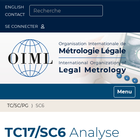
ENGLISH
Togg
CONTACT
CHERCHER PAR
RECHERCHE AVANCÉE…
SE CONNECTER
Toggle n
TC/SC/PG
SC6
TC17/SC6
Analyse