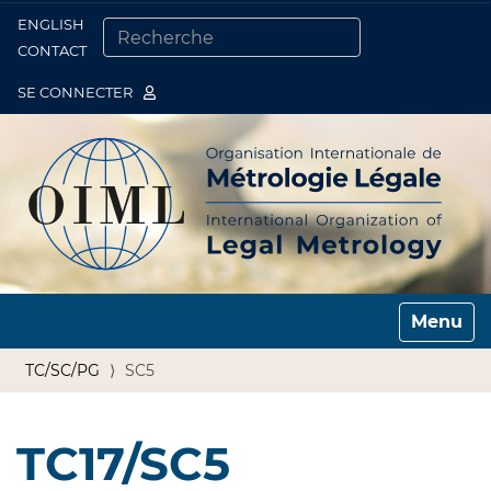
ENGLISH
Togg
CONTACT
CHERCHER PAR
RECHERCHE AVANCÉE…
SE CONNECTER
Toggle n
TC/SC/PG
SC5
TC17/SC5