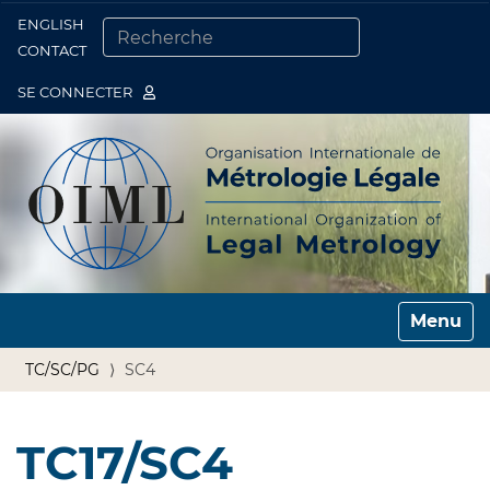
ENGLISH
Togg
CONTACT
CHERCHER PAR
RECHERCHE AVANCÉE…
SE CONNECTER
Toggle n
TC/SC/PG
SC4
TC17/SC4