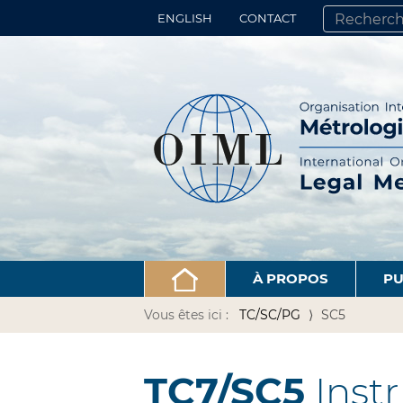
ENGLISH
CONTACT
CHERCHER PA
RECHERCHE 
À PROPOS
PU
Vous êtes ici :
TC/SC/PG
SC5
TC7/SC5
Inst