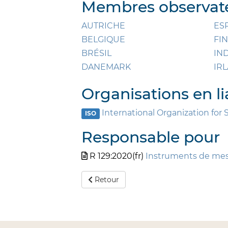
Membres observate
AUTRICHE
ES
BELGIQUE
FI
BRÉSIL
IN
DANEMARK
IR
Organisations en li
International Organization for 
ISO
Responsable pour
R 129:2020(fr)
Instruments de mes
Retour