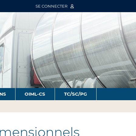
SE CONNECTER
ONS
OIML-CS
TC/SC/PG
imensionnels