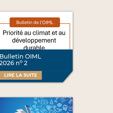
Bulletin OIML
o
2026 n
2
LIRE LA SUITE