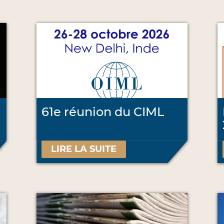
61e réunion du CIML
LIRE LA SUITE