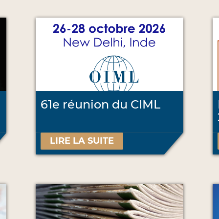
61e réunion du CIML
LIRE LA SUITE