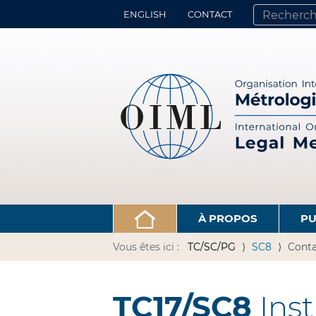
ENGLISH
CONTACT
CHERCHER PA
RECHERCHE 
À PROPOS
PU
Vous êtes ici :
TC/SC/PG
SC8
Conta
TC17/SC8
Inst