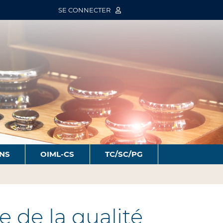
SE CONNECTER
ONS
OIML-CS
TC/SC/PG
 de la qualité