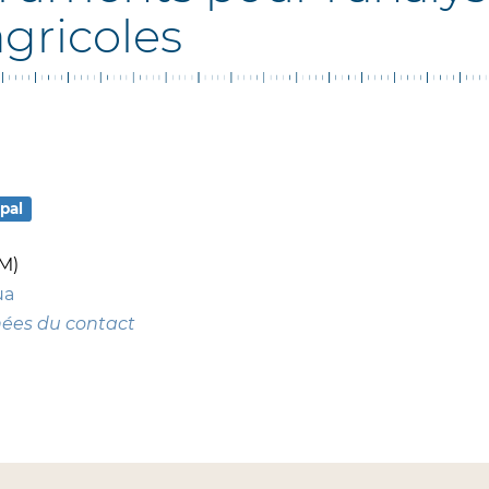
agricoles
pal
M)
ua
nées du contact